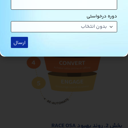
دوره درخواستی
ارسال
بخش 2. روند بهبود RACE OSA